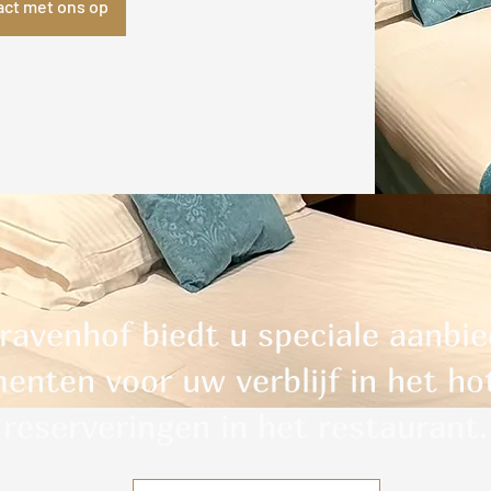
ct met ons op
ravenhof biedt u speciale aanbi
enten voor uw verblijf in het ho
reserveringen in het restaurant.