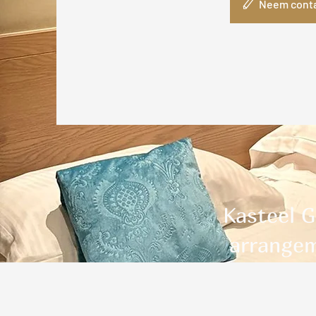
Neem conta
Kasteel G
arrangem